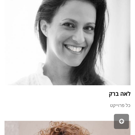
לאה ברק
כל פרוייקט
גלילה
לראש
העמוד