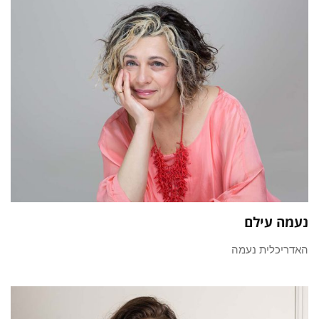
נעמה עילם
האדריכלית ​נעמה